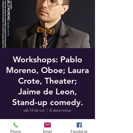
Workshops: Pablo
Moreno, Oboe; Laura
Crote, Theater;
Jaime de Leon,
Stand-up comedy.
sáb 14 de oct
  |  
A determinar
Se ha cerrado la posibilidad de
Phone
Email
Facebook